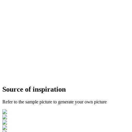
1:1
Resolution
1k
OutputFormat
PNG
Clear
Random
Source of inspiration
Refer to the sample picture to generate your own picture