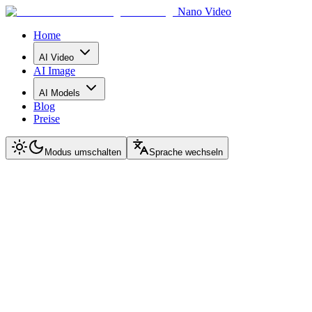
Nano Video
Home
AI Video
AI Image
AI Models
Blog
Preise
Modus umschalten
Sprache wechseln